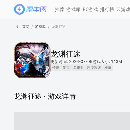
推荐
游戏库
PC游戏
排行榜
云游
/
/
首页
游戏库
龙渊征途
龙渊征途
更新时间: 2026-07-09
游戏大小: 143M
传奇
复古
单职业
超变攻速
横屏
龙渊征途 ·
游戏详情