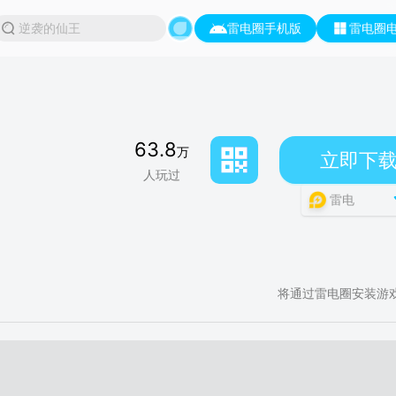
雷电圈手机版
雷电圈
63.8
万
立即下
人玩过
雷电
将通过雷电圈安装游