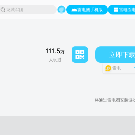
雷电圈手机版
雷电圈
111.5
万
立即下
人玩过
雷电
将通过雷电圈安装游